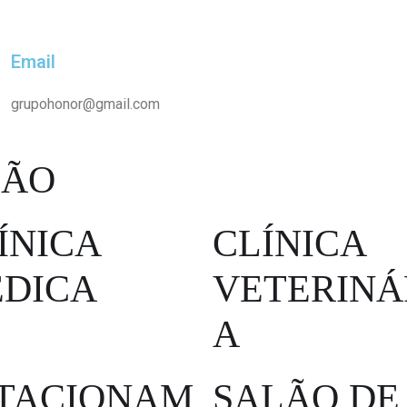
97398-3398
Email
grupohonor@gmail.com
ÇÃO
ÍNICA
CLÍNICA
DICA
VETERINÁ
A
TACIONAM
SALÃO DE