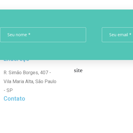
Endereço
site
R. Simão Borges, 407 -
Vila Maria Alta, São Paulo
- SP
Contato
(11) 2954-4397 (11)
2954-3201
(11) 97337-5060 (11)