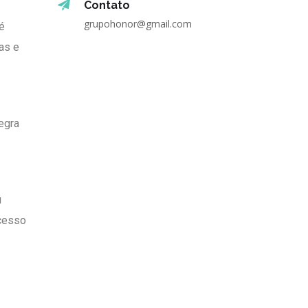
Contato
grupohonor@gmail.com
é
ças e
egra
u
ocesso