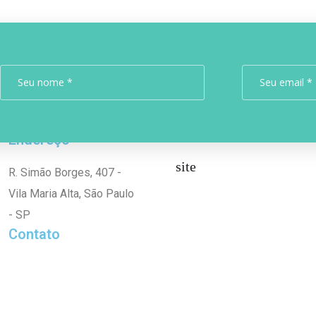
Endereço
site
R. Simão Borges, 407 -
Vila Maria Alta, São Paulo
- SP
Contato
(11) 2954-4397 (11)
2954-3201
(11) 97337-5060 (11)