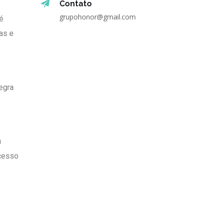
Contato
grupohonor@gmail.com
é
ças e
egra
u
ocesso