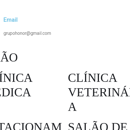
97398-3398
Email
grupohonor@gmail.com
ÇÃO
ÍNICA
CLÍNICA
DICA
VETERINÁ
A
TACIONAM
SALÃO DE