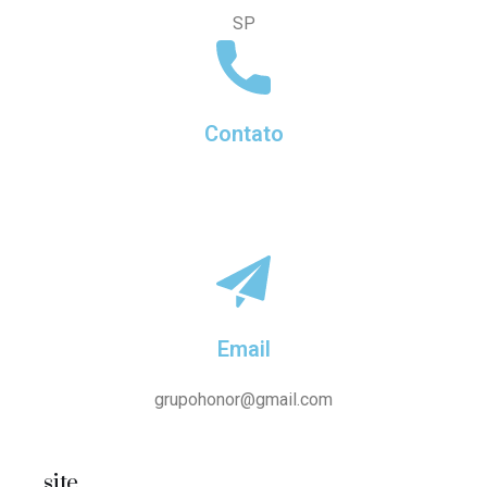
SP
Contato
(11) 2954-4397 (11) 2954-3201
(11) 97337-5060 (11) 97398-3398
Email
grupohonor@gmail.com
site