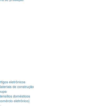
tigos eletrônicos
ateriais de construção
oupa
ensílios domésticos
omércio eletrônico)
s