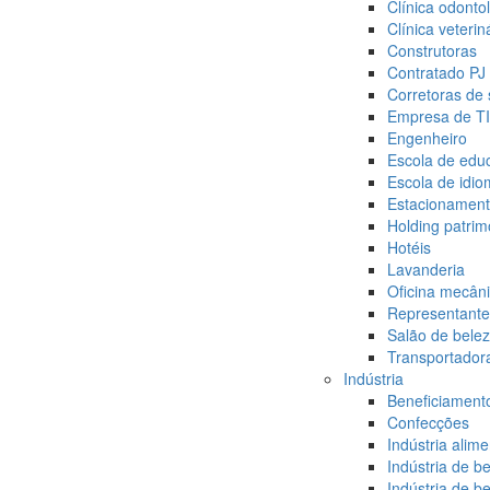
Clínica odonto
Clínica veterin
Construtoras
Contratado PJ
Corretoras de
Empresa de TI
Engenheiro
Escola de educ
Escola de idi
Estacionamen
Holding patrim
Hotéis
Lavanderia
Oficina mecâni
Representante
Salão de bele
Transportador
Indústria
Beneficiament
Confecções
Indústria alime
Indústria de 
Indústria de b