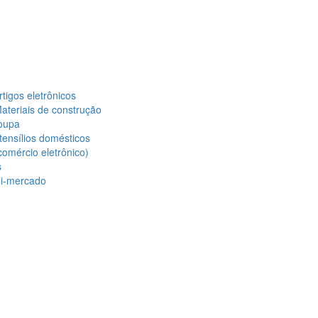
tigos eletrônicos
ateriais de construção
oupa
ensílios domésticos
omércio eletrônico)
s
i-mercado