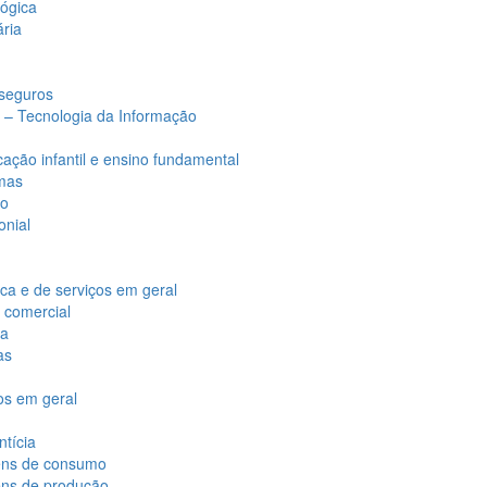
lógica
ária
 seguros
 – Tecnologia da Informação
ação infantil e ensino fundamental
omas
to
onial
ca e de serviços em geral
 comercial
za
as
os em geral
ntícia
bens de consumo
ens de produção