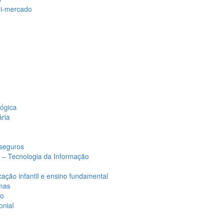
i-mercado
lógica
ária
 seguros
 – Tecnologia da Informação
ação infantil e ensino fundamental
omas
to
onial