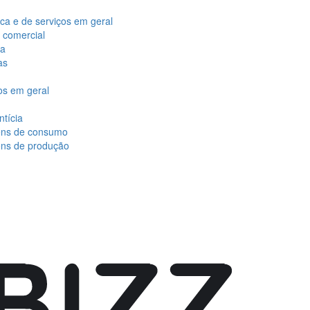
ca e de serviços em geral
 comercial
za
as
os em geral
ntícia
bens de consumo
ens de produção